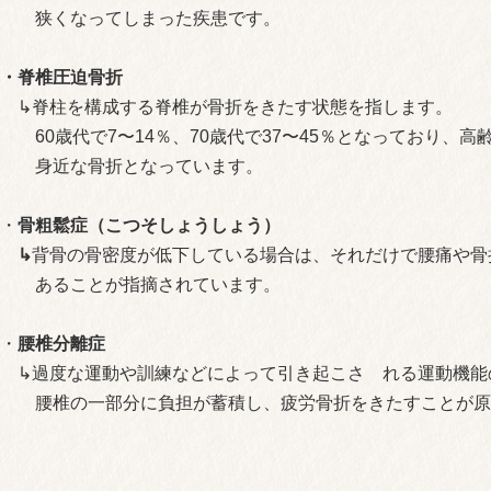
狭くなってしまった疾患です。
・脊椎圧迫骨折
↳脊柱を構成する脊椎が骨折をきたす状態を指します。
60歳代で7〜14％、70歳代で37〜45％となっており、高
身近な骨折となっています。
・
骨粗鬆症（こつそしょうしょう）
↳
背骨の骨密度が低下している場合は、それだけで腰痛や骨
あることが指摘されています。
・
腰椎分離症
↳過度な運動や訓練などによって引き起こさ れる運動機能
腰椎の一部分に負担が蓄積し、疲労骨折をきたすことが原