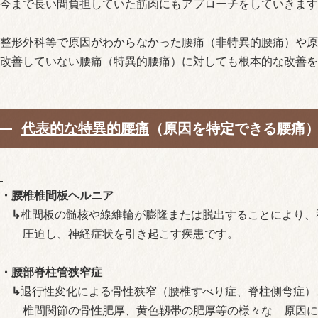
今まで長い間負担していた筋肉にもアプローチをしていきます
整形外科等で原因がわからなかった腰痛（非特異的腰痛）や原
改善していない腰痛（特異的腰痛）に対しても根本的な改善を
代表的な特異的腰痛
（原因を特定できる腰痛
・腰椎椎間板ヘルニア
↳
椎間板の髄核や線維輪が膨隆または脱出することにより、
圧迫し、神経症状を引き起こす疾患です。
・腰部脊柱管狭窄症
↳
退行性変化による骨性狭窄（腰椎すべり症、脊柱側弯症）
椎間関節の骨性肥厚、黄色靱帯の肥厚等の様々な 原因に