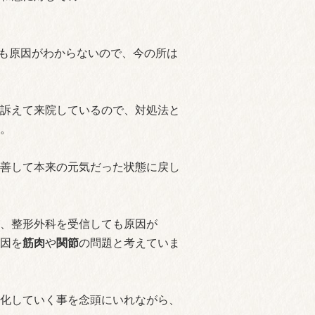
ても原因がわからないので、今の所は
訴えて来院しているので、対処法と
。
善して本来の元気だった状態に戻し
、整形外科を受信しても原因が
因を
筋肉
や
関節
の問題と考えていま
化していく事を念頭にいれながら、