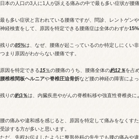
日本の人口の3人に1人が訴える痛みの中で最も多い症状が腰
最も多い症状と言われている腰痛ですが、問診、レントゲンや
神経検査をして、原因を特定できる腰痛症は全体のわずか
15%
残りの
85%
は、なぜ、腰痛が起こっているのか特定しにくい非
つまり原因がわからない腰痛です。
原因を特定できる
15
％
の腰痛のうち、腰痛全体の
約12％
を占
腰椎
椎間板ヘルニア
や
脊椎圧迫骨折
など腰の神経の障害によっ
残りの
約3％
は、内臓疾患やがんの脊椎転移や強直性脊椎炎に
腰の痛みや違和感を感じると、原因を特定して痛みをなくすた
受診する方が多いと思います。
ただ、先程お伝えしたように整形外科の先生でも腰の痛みや違