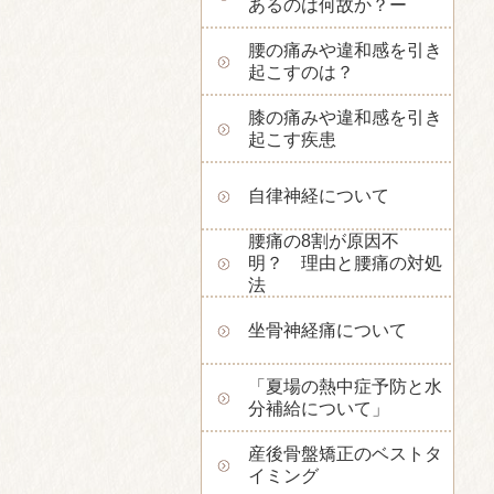
あるのは何故か？ー
腰の痛みや違和感を引き
起こすのは？
膝の痛みや違和感を引き
起こす疾患
自律神経について
腰痛の8割が原因不
明？ 理由と腰痛の対処
法
坐骨神経痛について
「夏場の熱中症予防と水
分補給について」
産後骨盤矯正のベストタ
イミング