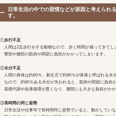
日常生活の中での習慣などが原因と考えられる
す。
①
歩行不足
人間は2足歩行をする動物なので、歩く時間が減ってきてし
臀部や腰部の筋肉や関節に負担がかかってしまいます。
②
水分不足
人間の身体は約60％、新生児で約80％が体液と呼ばれる水
なので、約60％ある水分が失われると、筋肉や関節に負担
基礎代謝や血液循環が悪くなり、腰部にも大きな負担がかか
③
長時間の同じ姿勢
日常生活や仕事等で長時間同じ姿勢でいると、動かしていな