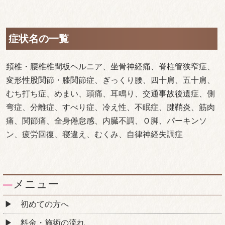
症状名の一覧
頚椎・腰椎椎間板ヘルニア、坐骨神経痛、脊柱管狭窄症、
変形性股関節・膝関節症、ぎっくり腰、四十肩、五十肩、
むち打ち症、めまい、頭痛、耳鳴り、交通事故後遺症、側
弯症、分離症、すべり症、冷え性、不眠症、腱鞘炎、筋肉
痛、関節痛、全身倦怠感、内臓不調、Ｏ脚、パーキンソ
ン、疲労回復、寝違え、むくみ、自律神経失調症
メニュー
初めての方へ
料金・施術の流れ