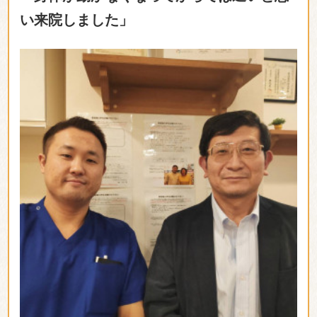
幼少の頃から肩こり、腰痛、手足の痺れ、頭痛など、
様々な不調に悩まされてきました。マッサージやカイ
ロ等色々なお店に長年通いましたが一旦良くなっても
すぐ悪い状態に戻ってしまいました。近所だったこと
もあり、初めて伺った際はカウンセリングに非常に多
くの時間を取り、丁寧な説明を受けた上で対応いただ
きました。今まで腰（骨盤）に重点を置いた店には当
たったことがなく、中心を整えることがこんなに大事
だと思っていなかったので最後の頼みの綱でした。自
身で取り組む必要もありますが、
以前の状態からはか
なり良くなっていて驚いています。先生と二人三脚で
これからもよろしくお願いします。
（印南 麻野さん）
効果には個人差があります