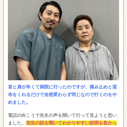
ここ何年も腰痛と肩こりに悩まされていた
ので、根本
から治療・改善できればと通うことにしました。
痛みを取り除くだけではなく、痛みの出にくい身体作
りを無理なく指導して頂け、体を動かす事が楽になり
とても感謝しています。
(渡部弘子さん)
＊効果には個人差があります
「首肩がすっきりする！！」