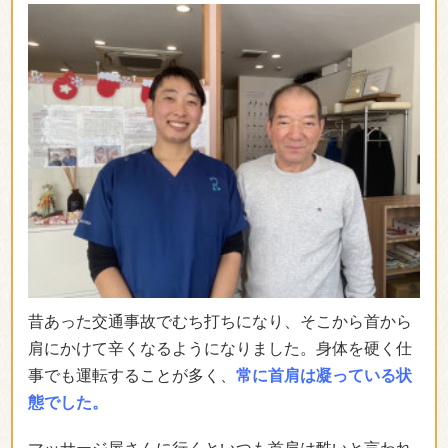
左肩、左首が痛くて動かなくなり来ました。以前、右
の首を捻挫した時に別の病院に行ったが２ヵ月治らな
いで、友達の紹介でこちらに来て先生に施術をしてい
ただいてから、みるみる良くなりました。今回も身体
の硬さは内臓からきていると言われ施術して頂き
身体
が軽くなりました。肩、首だけでなく全体を見ていた
だき嬉しいです。
（遠藤八重）
※効果には個人差があります