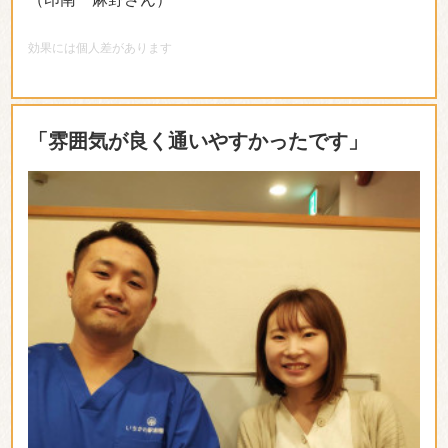
他院に半年ほど通っていたのですが、あまりなじめず
途中でやめてしまいました。
腰や肩の痛みを少しでも
やわらげて欲しくて探しているうちに貴院の看板を見
つけ、不安はありましたが行ってみようと思いまし
た。院の中に入ってびっくりでした
。
とってもとって
もなごやかでアットホームな院内で不安が軽減されま
した。通っている内にここを選んでよかったと思うよ
うになり、次回予約がとっても楽しみでした。
施術が
終わった後は体全体がとっても軽くうきうきした気分
で帰れます。平井先生との会話も楽しくいつしかプラ
イベートまで先生に相談していました。先生を信じて
通い続けたことが嬉しいです。痛みはもうありませ
ん。ありがとうございました。感謝の気持ちでいっぱ
いです。
（夏井 みどりさん）