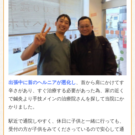
私は昔からの肩こりを少しでも改善したいと思ってき
ました。
施術後は肩が軽くなって毎週通うことで1番
辛かった時と比べてだいぶ良くなりました！！
普段の
生活で気をつけるべきこと、やった方が良いことなど
教えてもらい今までのダメな行動に気づけました。
（齋田 優花さん）
効果には個人差があります
「身体が動かなくなってからでは遅いと思
い来院しました」