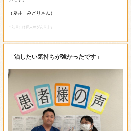
お客様の
喜びの声
が
＼ 信頼の証です！／