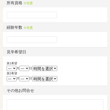
所有資格
※任意
経験年数
※任意
見学希望日
第1希望
月
日
第2希望
月
日
その他お問合せ