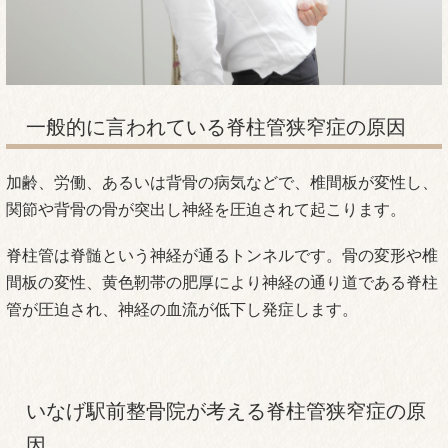
一般的に言われている脊柱管狭窄症の原因
加齢、労働、あるいは背骨の病気などで、椎間板が変性し、
関節や背骨の骨が突出し神経を圧迫されて起こります。
脊柱管は脊髄という神経が通るトンネルです。骨の変形や椎
間板の変性、黄色靭帯の肥厚により神経の通り道である脊柱
管が圧迫され、神経の血流が低下し発症します。
いなげ駅前整骨院が考える脊柱管狭窄症の原
因