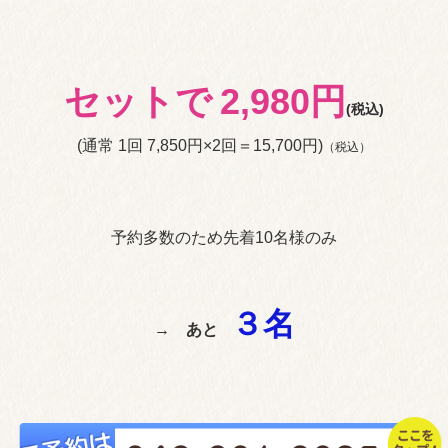
セットで
2,980円
(税込)
(通常 1回 7,850円×2回＝15,700円)
（税込）
予約多数のため先着10名様のみ
３
名
→
あと