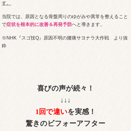
す。
当院では、原因となる骨盤周りのゆがみや異常を整えること
で
症状を根本的に改善＆再発予防
へと導きます。
※NHK『スゴ技Q』原因不明の腰痛サヨナラ大作戦 より抜
粋
喜びの声が続々！
↓↓↓
1回で違い
を実感！
驚きのビフォーアフター