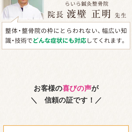
お客様の
喜びの声
が
＼ 信頼の証です！／