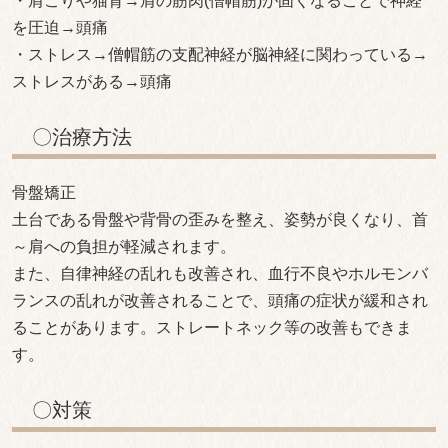
・肩こりや猫背→肩の筋肉(僧帽筋)が固くなることで神経
を圧迫→頭痛
・ストレス→僧帽筋の支配神経が脳神経に関わっている→
ストレスがある→頭痛
〇治療方法
骨盤矯正
土台である骨盤や背骨の歪みを整え、姿勢が良くなり、首
～肩への負担が軽減されます。
また、自律神経の乱れも改善され、血行不良やホルモンバ
ランスの乱れが改善されることで、頭痛の症状が緩和され
ることがあります。ストレートネック等の改善もできま
す。
〇対策