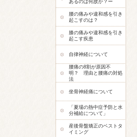
あるのは何故か？ー
腰の痛みや違和感を引き
起こすのは？
膝の痛みや違和感を引き
起こす疾患
自律神経について
腰痛の8割が原因不
明？ 理由と腰痛の対処
法
坐骨神経痛について
「夏場の熱中症予防と水
分補給について」
産後骨盤矯正のベストタ
イミング