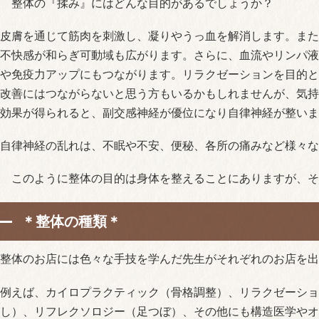
整体の『揉み』にはどんな目的があるでしょうか？
皮膚を通じて筋肉を刺激し、凝りやうっ血を解消します。また
不快感が和らぎ可動域も広がります。さらに、血流やリンパ液
や免疫力アップにもつながります。リラクゼーションを目的と
改善にはつながらないと思う方もいるかもしれませんが、気持
効果が得られると、副交感神経が優位になり自律神経が整いま
自律神経の乱れは、不眠や不安、便秘、各所の痛みなど様々な
このように整体の目的は身体を整えることにありますが、そ
＊整体の種類＊
整体のお店には色々な手技を学んだ先生がそれぞれのお店を出
例えば、カイロプラクティック（骨格調整）、リラクゼーショ
し）、リフレクソロジー（足つぼ）、その他にも構造医学やオ