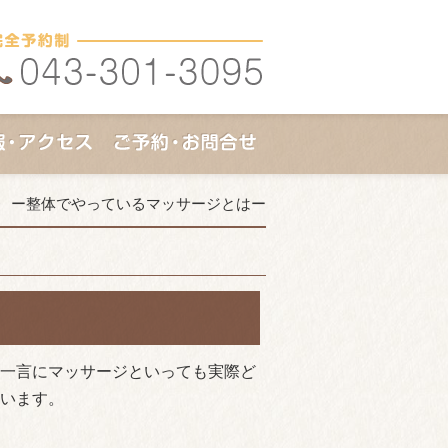
ー整体でやっているマッサージとはー
ー
一言にマッサージといっても実際ど
います。